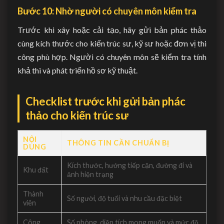
Bước 10: Nhờ người có chuyên môn kiểm tra
Trước khi xây hoặc cải tạo, hãy gửi bản phác thảo
cùng kích thước cho kiến trúc sư, kỹ sư hoặc đơn vị thi
công phù hợp. Người có chuyên môn sẽ kiểm tra tính
khả thi và phát triển hồ sơ kỹ thuật.
Checklist trước khi gửi bản phác
thảo cho kiến trúc sư
NỘI
THÔNG TIN CẦN CHUẨN BỊ
DUNG
Kích thước, hướng tiếp cận, đường đi và
Khu đất
ảnh hiện trạng
Thành
Số người, độ tuổi và nhu cầu đặc biệt
viên
Công
Số phòng, diện tích mong muốn và mức độ