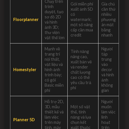
Chạy trên
Gói miễn phí
Gia chủ
trình
xuất ảnh SD
cần thử
duyệt, tạo
có
nhiều
sơ đồ 2D
Floorplanner
watermark;
phương
và hình
một số nâng
án mặt
ảnh 3D;
cấp cần mua
bằng
thư viện
credit
nhanh
vật thể lớn
Mạnh về
Người
Tính năng
trang trí
tập
nâng cao,
nội thất,
trung
xuất bản vẽ
vật liệu và
vào
và render
Homestyler
hình ảnh
decor
chất lượng
trình bày;
và hình
cao có thể
có gói
ảnh
yêu cầu trả
Basic miễn
không
phí
phí
gian
Hỗ trợ 2D,
Người
3D, mẫu
Một số vật
muốn
thiết kế và
thể, tính
làm việc
làm việc
năng và lựa
linh
Planner 5D
trên máy
chọn kết
hoạt
tính, máy
xuất thuộc
trên