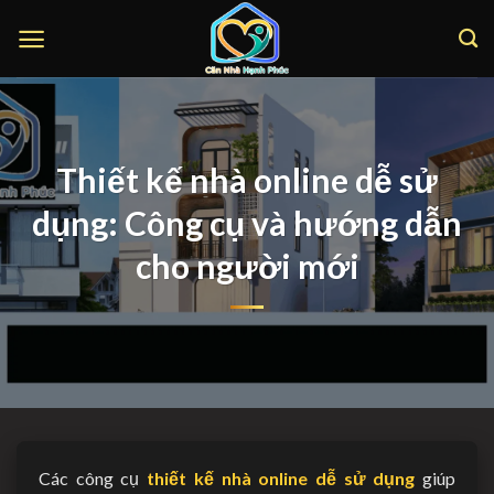
Bỏ
qua
nội
dung
Thiết kế nhà online dễ sử
dụng: Công cụ và hướng dẫn
cho người mới
Các công cụ
thiết kế nhà online dễ sử dụng
giúp