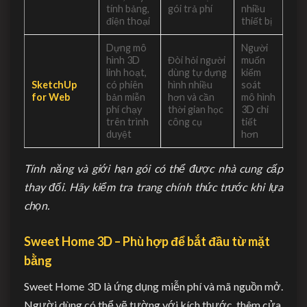
tính bảng,
gói trả phí
nhiều
điện thoại
thiết bị
Dựng mô
Người
hình 3D
Đòi hỏi người
muốn
linh hoạt,
dùng tự dựng
kiểm
SketchUp
có phiên
hình nhiều
soát
for Web
bản miễn
hơn và cần
mô hình
phí chạy
thời gian học
3D chi
trên trình
công cụ
tiết
duyệt
hơn
Tính năng và giới hạn gói có thể được nhà cung cấp
thay đổi. Hãy kiểm tra trang chính thức trước khi lựa
chọn.
Sweet Home 3D – Phù hợp để bắt đầu từ mặt
bằng
Sweet Home 3D là ứng dụng miễn phí và mã nguồn mở.
Người dùng có thể vẽ tường với kích thước, thêm cửa,