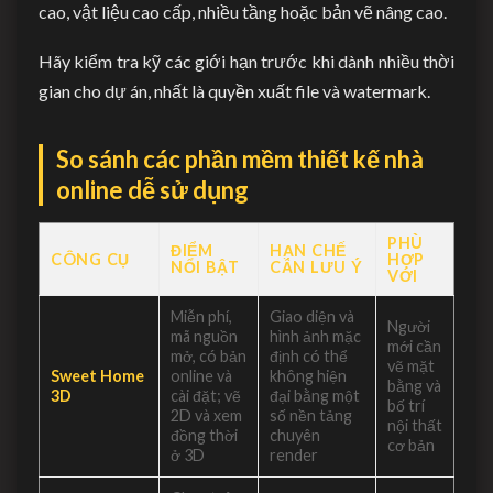
cao, vật liệu cao cấp, nhiều tầng hoặc bản vẽ nâng cao.
Hãy kiểm tra kỹ các giới hạn trước khi dành nhiều thời
gian cho dự án, nhất là quyền xuất file và watermark.
So sánh các phần mềm thiết kế nhà
online dễ sử dụng
PHÙ
ĐIỂM
HẠN CHẾ
CÔNG CỤ
HỢP
NỔI BẬT
CẦN LƯU Ý
VỚI
Miễn phí,
Giao diện và
Người
mã nguồn
hình ảnh mặc
mới cần
mở, có bản
định có thể
vẽ mặt
Sweet Home
online và
không hiện
bằng và
3D
cài đặt; vẽ
đại bằng một
bố trí
2D và xem
số nền tảng
nội thất
đồng thời
chuyên
cơ bản
ở 3D
render