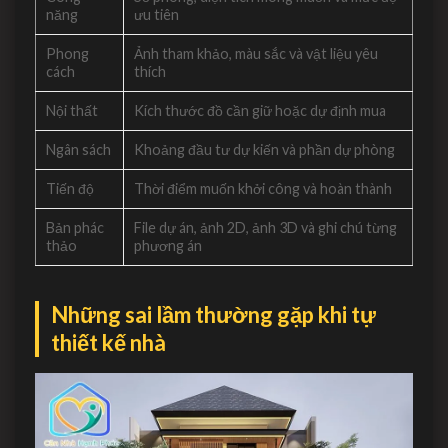
năng
ưu tiên
Phong
Ảnh tham khảo, màu sắc và vật liệu yêu
cách
thích
Nội thất
Kích thước đồ cần giữ hoặc dự định mua
Ngân sách
Khoảng đầu tư dự kiến và phần dự phòng
Tiến độ
Thời điểm muốn khởi công và hoàn thành
Bản phác
File dự án, ảnh 2D, ảnh 3D và ghi chú từng
thảo
phương án
Những sai lầm thường gặp khi tự
thiết kế nhà