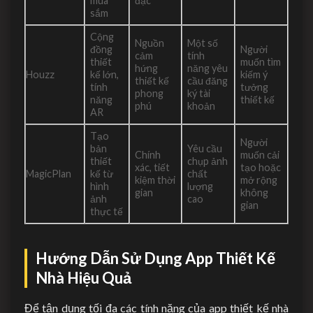
mua
đạc
sắm
Cộng
Nguồn
Một số
đồng
Người
cảm
tính
thiết
muốn tìm
hứng
năng yêu
Houzz
kế lớn,
kiếm ý
thiết kế
cầu đăng
tính
tưởng
phong
ký tài
năng
thiết kế
phú
khoản
AR
Tạo
Người
bản
Yêu cầu
Chính
muốn cải
thiết
chụp ảnh
xác, tiết
tạo hoặc
MagicPlan
kế từ
chất
kiệm thời
mở rộng
hình
lượng
gian
không
ảnh
cao
gian
thực tế
Hướng Dẫn Sử Dụng App Thiết Kế
Nhà Hiệu Quả
Để tận dụng tối đa các tính năng của app thiết kế nhà