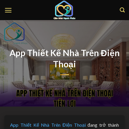
Bỏ
qua
nội
dung
App Thiết Kế Nhà Trên Điện
Thoại
App Thiết Kế Nhà Trên Điện Thoại
đang trở thành