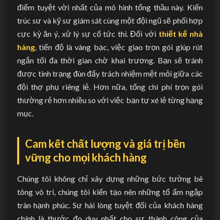
điểm tuyệt vời nhất của mô hình tổng thầu này. Kiến
trúc sư và kỹ sư giám sát cùng một đội ngũ sẽ phối hợp
cực kỳ ăn ý, xử lý sự cố tức thì. Đối với
thiết kế nhà
hàng
, tiến độ là vàng bạc, việc giao trọn gói giúp rút
ngắn tối đa thời gian chờ khai trương. Bạn sẽ tránh
được tình trạng đùn đẩy trách nhiệm mệt mỏi giữa các
đội thợ phụ riêng lẻ. Hơn nữa, tổng chi phí trọn gói
thường rẻ hơn nhiều so với việc bạn tự xé lẻ từng hạng
mục.
Cam kết chất lượng và giá trị bền
vững cho mọi khách hàng
Chúng tôi không chỉ xây dựng những bức tường bê
tông vô tri, chúng tôi kiến tạo nên những tổ ấm ngập
tràn hạnh phúc. Sự hài lòng tuyệt đối của khách hàng
chính là thước đo duy nhất cho sự thành công của