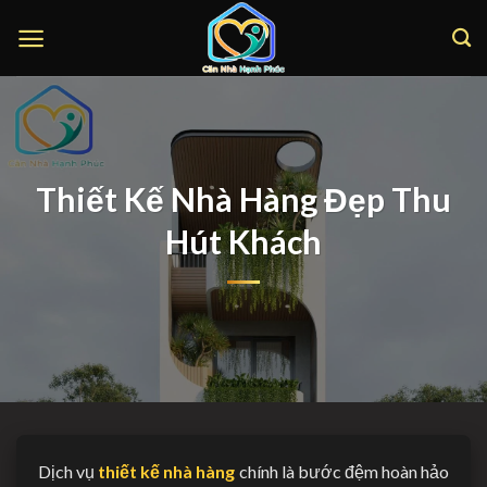
Bỏ
qua
nội
dung
Thiết Kế Nhà Hàng Đẹp Thu
Hút Khách
Dịch vụ
thiết kế nhà hàng
chính là bước đệm hoàn hảo