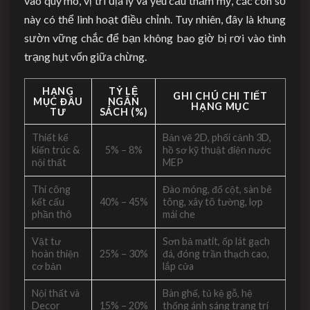
vào quy mô, vị trí địa lý và yêu cầu thẩm mỹ, các con số
này có thể linh hoạt điều chỉnh. Tuy nhiên, đây là khung
sườn vững chắc để bạn không bao giờ bị rơi vào tình
trạng hụt vốn giữa chừng.
HẠNG
TỶ LỆ
GHI CHÚ CHI TIẾT
MỤC ĐẦU
NGÂN
HẠNG MỤC
TƯ
SÁCH (%)
Thiết kế
Bản vẽ 2D, phối cảnh 3D,
kiến trúc &
5% – 8%
hồ sơ kỹ thuật điện nước
nội thất
MEP
Thi công
Đào móng, đổ cột, sàn bê
kết cấu
40% – 45%
tông, xây tô tường, lợp
phần thô
mái che
Vật tư
Sơn bả matit, ốp lát gạch
hoàn thiện
25% – 30%
đá, đóng trần thạch cao,
cơ bản
lắp cửa
Nội thất và
Bàn ghế, tủ kệ gỗ, hệ
Decor
15% – 20%
thống ánh sáng trang trí