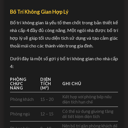
Bố Trí Không Gian Hợp Lý
Bố trí không gian là yếu tố then chốt trong bản thiết kế
nhà cấp 4 đầy đủ công năng. Một ngôi nhà được bố trí
hợp lý sẽ giúp tối ưu diện tích sử dụng và tạo cảm giác
thoải mái cho các thành viên trong gia đình.
Dưới đây là một số gợi ý bố trí không gian cho nhà cấp
4:
PHÒNG
DIỆN
CHỨC
TÍCH
GHI CHÚ
NĂNG
(M²)
Kết hợp với phòng bếp nếu
Phòng khách
15 – 20
diện tích hạn chế
Có thể sử dụng giường tầng
Phòng ngủ
12 – 15
để tiết kiệm diện tích
Nên bố trí gần phòng khách để